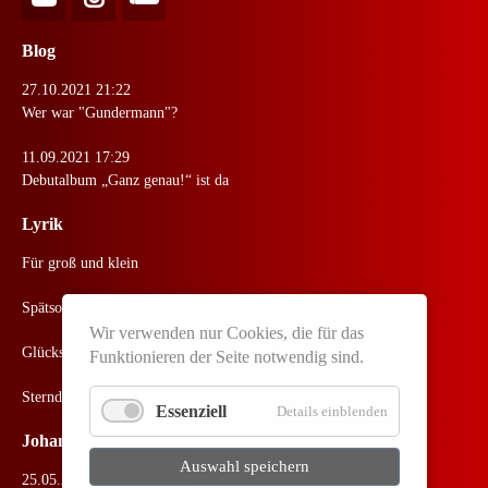
Blog
27.10.2021 21:22
Wer war "Gundermann"?
11.09.2021 17:29
Debutalbum „Ganz genau!“ ist da
Lyrik
Für groß und klein
Spätsommerhäuser
Wir verwenden nur Cookies, die für das
Glückskind
Funktionieren der Seite notwendig sind.
Sterndeuter
Essenziell
Details einblenden
Johannes Live
Auswahl speichern
25.05.2026