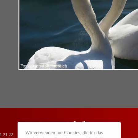
Foto:paintedbynature.ch
Lyrik
Wir verwenden nur Cookies, die für das
1 21:22
Für groß und klein