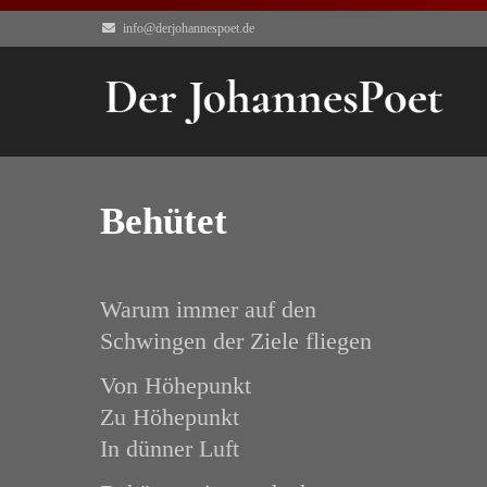
info@derjohannespoet.de
Behütet
Warum immer auf den
Schwingen der Ziele fliegen
Von Höhepunkt
Zu Höhepunkt
In dünner Luft