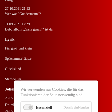
27.10.2021 21:22
Wer war "Gundermann"?
11.09.2021 17:29
Debutalbum „Ganz genau!“ ist da
Lyrik
Für groß und klein
Spätsommerhäuser
Glückskind
Sterndeuter
Johannes Live
Wir verwenden nur Cookies, die für das
Funktionieren der Seite notwendig sind.
25.05.2026
Drumherum Festival
Essenziell
Details einblenden
24.05.2026