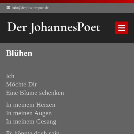
info@derjohannespoet.de
Blühen
Ich
Möchte Dir
Eine Blume schenken
In meinem Herzen
In meinen Augen
In meinem Gesang
Es könnte doch sein