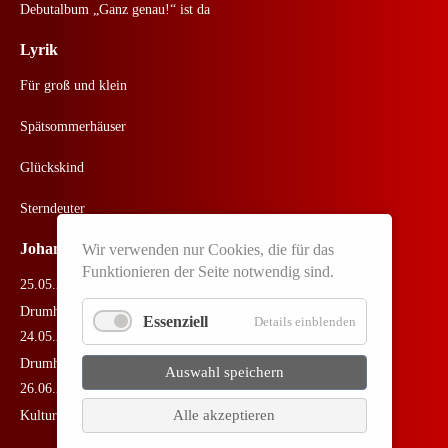
Debutalbum „Ganz genau!“ ist da
Lyrik
Für groß und klein
Spätsommerhäuser
Glückskind
Sterndeuter
Johannes Live
Wir verwenden nur Cookies, die für das
Funktionieren der Seite notwendig sind.
25.05.2026
Drumherum Festival
Essenziell
Details einblenden
24.05.2026
Drumherum Festival
Auswahl speichern
26.06.2025
Alle akzeptieren
Kulturbunt Neuperlach