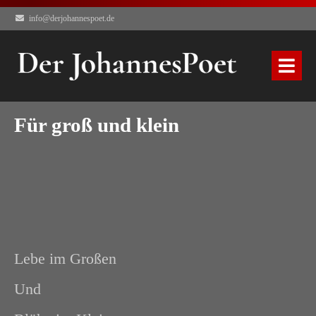
info@derjohannespoet.de
Für groß und klein
Lebe im Großen
Und