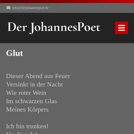
info@derjohannespoet.de
Glut
Dieser Abend aus Feuer
Versinkt in der Nacht
Wie roter Wein
Im schwarzen Glas
Meines Körpers
Ich bin trunken!