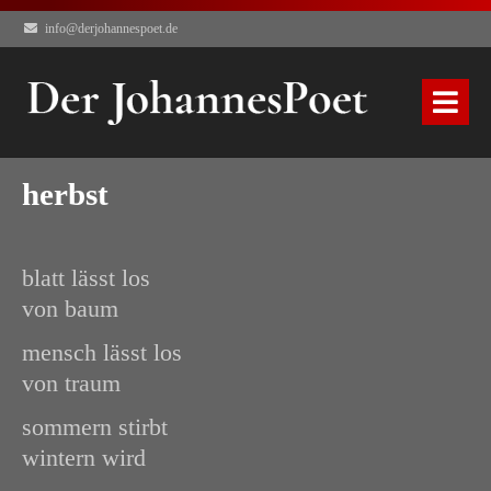
info@derjohannespoet.de
herbst
blatt lässt los
von baum
mensch lässt los
von traum
sommern stirbt
wintern wird