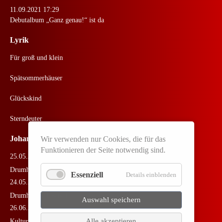
11.09.2021 17:29
Debutalbum „Ganz genau!“ ist da
Lyrik
Für groß und klein
Spätsommerhäuser
Glückskind
Sterndeuter
Johannes Live
Wir verwenden nur Cookies, die für das
Funktionieren der Seite notwendig sind.
25.05.2026
Drumherum Festival
Essenziell
Details einblenden
24.05.2026
Drumherum Festival
Auswahl speichern
26.06.2025
Alle akzeptieren
Kulturbunt Neuperlach