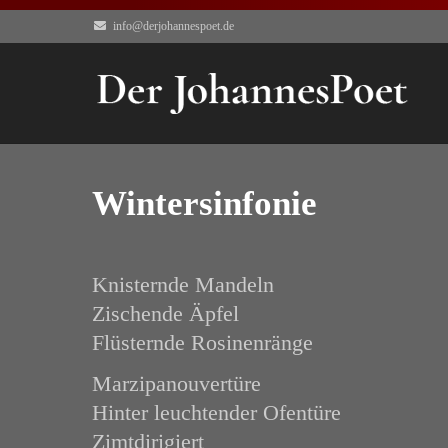
info@derjohannespoet.de
Wintersinfonie
Knisternde Mandeln
Zischende Äpfel
Flüsternde Rosinenränge
Marzipanouvertüre
Hinter leuchtender Ofentüre
Zimtdirigiert