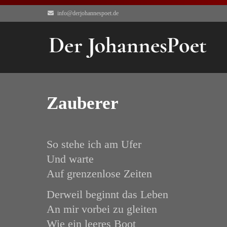
info@derjohannespoet.de
Zauberer
So stehe ich am Ufer
Und warte
Auf grenzenlose Zeiten
Derweil beginnt das Leben
An mir vorbei zu gleiten
Wie ein leeres Boot